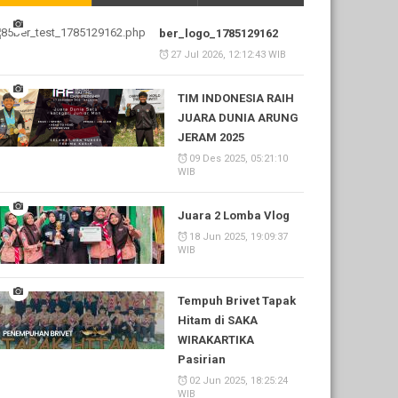
ber_logo_1785129162
27 Jul 2026, 12:12:43 WIB
TIM INDONESIA RAIH
JUARA DUNIA ARUNG
JERAM 2025
09 Des 2025, 05:21:10
WIB
Juara 2 Lomba Vlog
18 Jun 2025, 19:09:37
WIB
Tempuh Brivet Tapak
Hitam di SAKA
WIRAKARTIKA
Pasirian
02 Jun 2025, 18:25:24
WIB