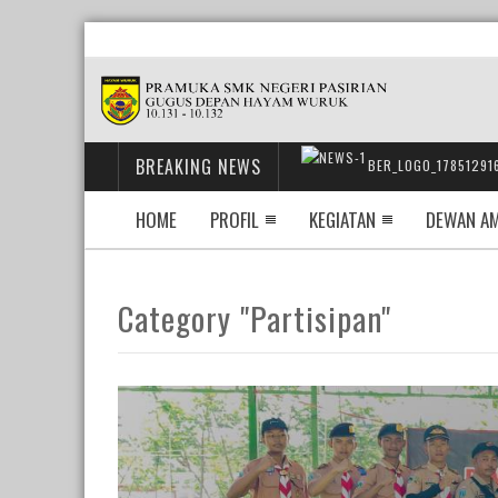
BREAKING NEWS
BER_LOGO_17851291
HOME
PROFIL
KEGIATAN
DEWAN A
Category "Partisipan"