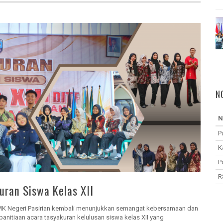
N
N
P
K
P
R
uran Siswa Kelas XII
SMK Negeri Pasirian kembali menunjukkan semangat kebersamaan dan
nitiaan acara tasyakuran kelulusan siswa kelas XII yang