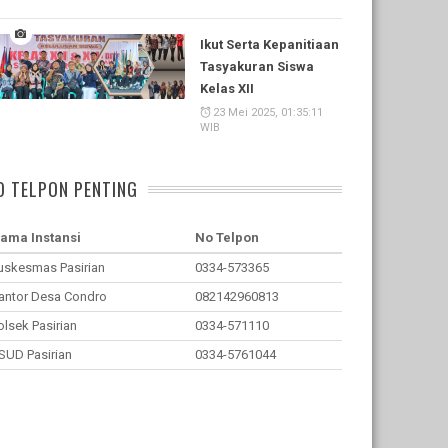
Ikut Serta Kepanitiaan
Tasyakuran Siswa
Kelas XII
23 Mei 2025, 01:35:11
WIB
O TELPON PENTING
ama Instansi
No Telpon
uskesmas Pasirian
0334-573365
antor Desa Condro
082142960813
olsek Pasirian
0334-571110
SUD Pasirian
0334-5761044