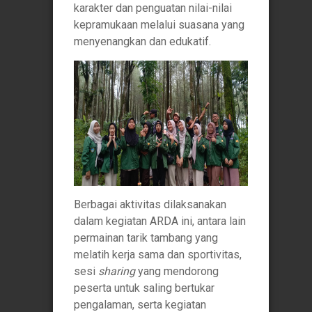
karakter dan penguatan nilai-nilai
kepramukaan melalui suasana yang
menyenangkan dan edukatif.
Berbagai aktivitas dilaksanakan
dalam kegiatan ARDA ini, antara lain
permainan tarik tambang yang
melatih kerja sama dan sportivitas,
sesi
sharing
yang mendorong
peserta untuk saling bertukar
pengalaman, serta kegiatan