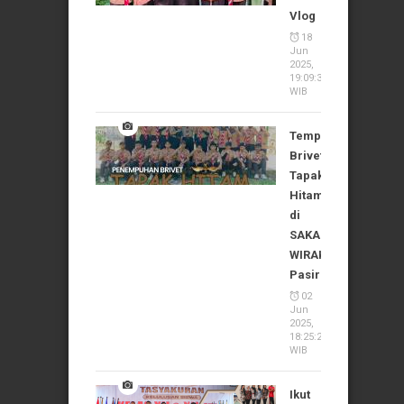
Vlog
18
Jun
2025,
19:09:37
WIB
Tempuh
Brivet
Tapak
Hitam
di
SAKA
WIRAKARTIKA
Pasirian
02
Jun
2025,
18:25:24
WIB
Ikut