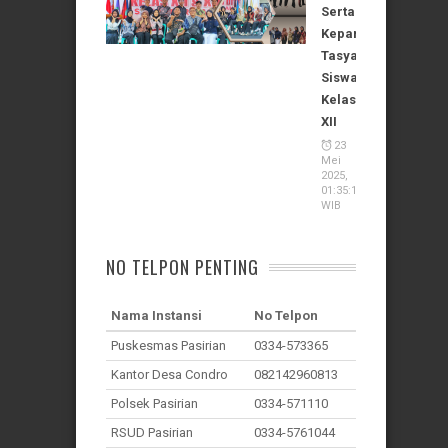
Serta
Kepanitiaan
Tasyakuran
Siswa
Kelas
XII
23
Mei
2025,
01:35:11
WIB
NO TELPON PENTING
Nama Instansi
No Telpon
Puskesmas Pasirian
0334-573365
Kantor Desa Condro
082142960813
Polsek Pasirian
0334-571110
RSUD Pasirian
0334-5761044