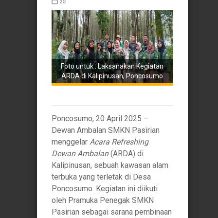
20
Foto untuk : Laksanakan Kegiatan
ARDA di Kalipinusan, Poncosumo
Poncosumo, 20 April 2025 –
Dewan Ambalan SMKN Pasirian
menggelar
Acara Refreshing
Dewan Ambalan
(ARDA) di
Kalipinusan, sebuah kawasan alam
terbuka yang terletak di Desa
Poncosumo. Kegiatan ini diikuti
oleh Pramuka Penegak SMKN
Pasirian sebagai sarana pembinaan