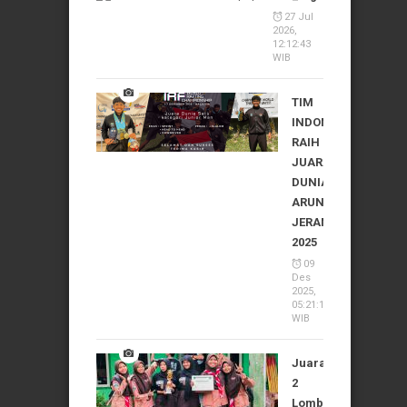
27 Jul
2026,
12:12:43
WIB
TIM
INDONESIA
RAIH
JUARA
DUNIA
ARUNG
JERAM
2025
09
Des
2025,
05:21:10
WIB
Juara
2
Lomba