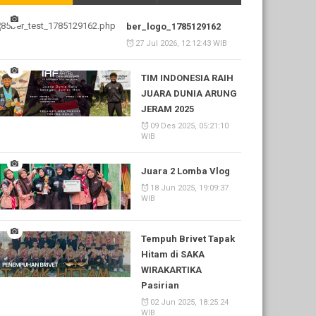
ber_logo_1785129162
27 Jul 2026, 12:12:43 WIB
TIM INDONESIA RAIH
JUARA DUNIA ARUNG
JERAM 2025
09 Des 2025, 05:21:10
WIB
Juara 2 Lomba Vlog
18 Jun 2025, 19:09:37
WIB
Tempuh Brivet Tapak
Hitam di SAKA
WIRAKARTIKA
Pasirian
02 Jun 2025, 18:25:24
WIB