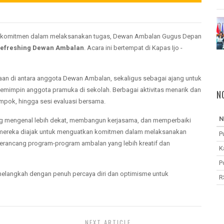
n komitmen dalam melaksanakan tugas, Dewan Ambalan Gugus Depan
efreshing Dewan Ambalan
. Acara ini bertempat di Kapas Ijo -
aan di antara anggota Dewan Ambalan, sekaligus sebagai ajang untuk
mimpin anggota pramuka di sekolah. Berbagai aktivitas menarik dan
N
ompok, hingga sesi evaluasi bersama.
N
aling mengenal lebih dekat, membangun kerjasama, dan memperbaiki
, mereka diajak untuk menguatkan komitmen dalam melaksanakan
P
rancang program-program ambalan yang lebih kreatif dan
K
P
elangkah dengan penuh percaya diri dan optimisme untuk
R
NEXT ARTICLE