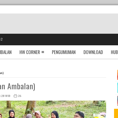
62
MBALAN
HW CORNER
PENGUMUMAN
DOWNLOAD
HUB
an)
an Ambalan)
4:28 WIB
26