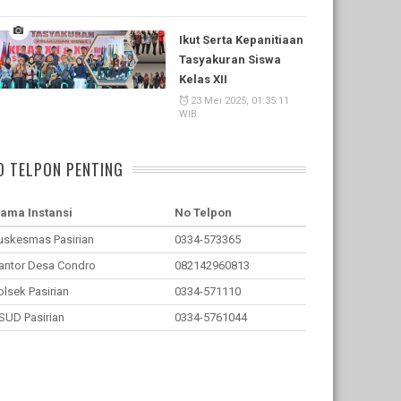
Ikut Serta Kepanitiaan
Tasyakuran Siswa
Kelas XII
23 Mei 2025, 01:35:11
WIB
O TELPON PENTING
ama Instansi
No Telpon
uskesmas Pasirian
0334-573365
antor Desa Condro
082142960813
olsek Pasirian
0334-571110
SUD Pasirian
0334-5761044