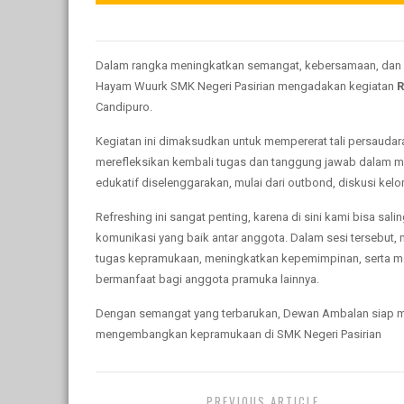
Dalam rangka meningkatkan semangat, kebersamaan, da
Hayam Wuurk SMK Negeri Pasirian mengadakan kegiatan
R
Candipuro.
Kegiatan ini dimaksudkan untuk mempererat tali persaudar
merefleksikan kembali tugas dan tanggung jawab dalam me
edukatif diselenggarakan, mulai dari outbond, diskusi kel
Refreshing ini sangat penting, karena di sini kami bisa s
komunikasi yang baik antar anggota. Dalam sesi tersebut
tugas kepramukaan, meningkatkan kepemimpinan, serta me
bermanfaat bagi anggota pramuka lainnya.
Dengan semangat yang terbarukan, Dewan Ambalan siap m
mengembangkan kepramukaan di SMK Negeri Pasirian
PREVIOUS ARTICLE