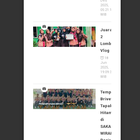
Des
2025,
05:21:10
WIB
Juara
2
Lomba
Vlog
18
Jun
2025,
19:09:37
WIB
Tempuh
Brivet
Tapak
Hitam
di
SAKA
WIRAKARTIKA