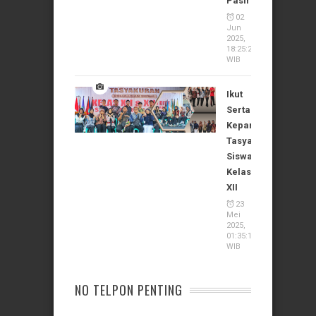
Pasirian
02
Jun
2025,
18:25:24
WIB
Ikut
Serta
Kepanitiaan
Tasyakuran
Siswa
Kelas
XII
23
Mei
2025,
01:35:11
WIB
NO TELPON PENTING