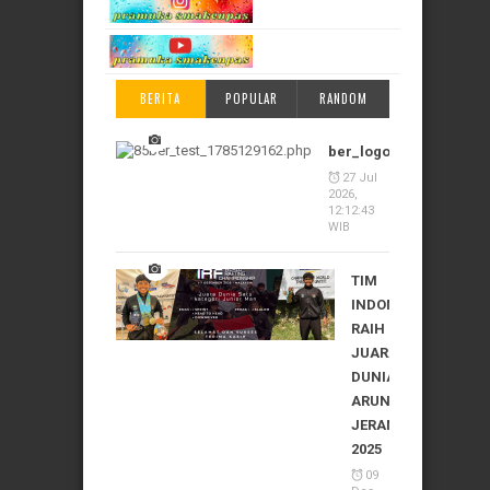
BERITA
POPULAR
RANDOM
ber_logo_1785129162
27 Jul
2026,
12:12:43
WIB
TIM
INDONESIA
RAIH
JUARA
DUNIA
ARUNG
JERAM
2025
09