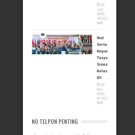
02
Jun
2025,
18:25:24
WIB
Ikut
Serta
Kepanitiaan
Tasyakuran
Siswa
Kelas
XII
23
Mei
2025,
01:35:11
WIB
NO TELPON PENTING