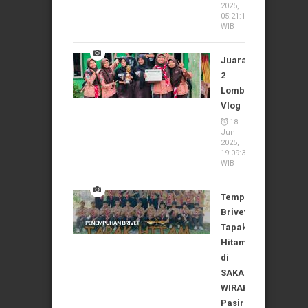
2025,
05:21:10
WIB
Juara
2
Lomba
Vlog
18
Jun
2025,
19:09:37
WIB
Tempuh
Brivet
Tapak
Hitam
di
SAKA
WIRAKARTIKA
Pasirian