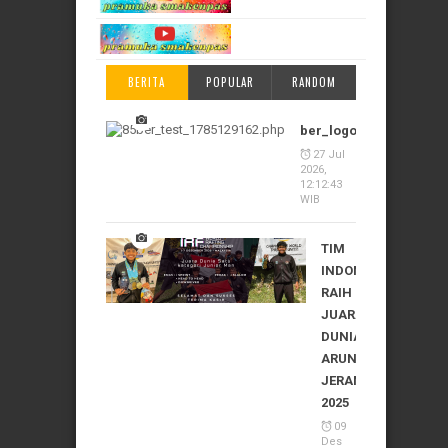
BERITA
POPULAR
RANDOM
ber_logo_1785129162
27 Jul
2026,
12:12:43
WIB
TIM
INDONESIA
RAIH
JUARA
DUNIA
ARUNG
JERAM
2025
09
Des