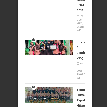
JERAM
2025
09
Des
2025,
05:21:10
WIB
Juara
2
Lomba
Vlog
18
Jun
2025,
19:09:37
WIB
Tempuh
Brivet
Tapak
Hitam