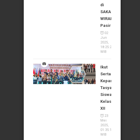
di
SAKA
WIRAKARTIKA
Pasirian
02
Jun
2025,
18:25:24
WIB
Ikut
Serta
Kepanitiaan
Tasyakuran
Siswa
Kelas
XII
23
Mei
2025,
01:35:11
WIB