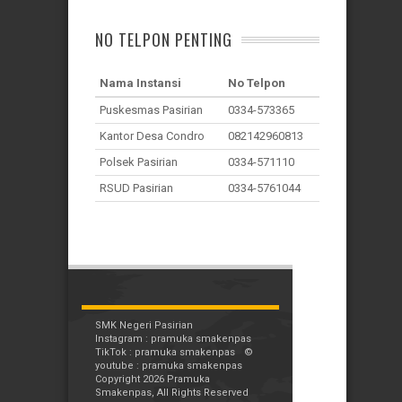
NO TELPON PENTING
Nama Instansi
No Telpon
Puskesmas Pasirian
0334-573365
Kantor Desa Condro
082142960813
Polsek Pasirian
0334-571110
RSUD Pasirian
0334-5761044
SMK Negeri Pasirian
Instagram : pramuka smakenpas
TikTok : pramuka smakenpas
©
youtube : pramuka smakenpas
Copyright 2026 Pramuka
Smakenpas, All Rights Reserved