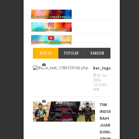
BERITA
POPULAR
RANDOM
ber_logo_1785129162
27 Jul
2026,
12:12:43
WIB
TIM
INDONESIA
RAIH
JUARA
DUNIA
ARUNG