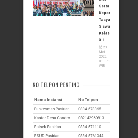
Serta
Kepanitiaan
Tasyakuran
Siswa
Kelas
XII
23
Mei
2025,
01:35:11
WIB
NO TELPON PENTING
Nama Instansi
No Telpon
Puskesmas Pasirian
0334-573365
Kantor Desa Condro
082142960813
Polsek Pasirian
0334-571110
RSUD Pasirian
0334-5761044