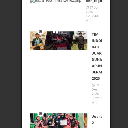
ber_logo_1785129162
27 Jul
2026,
12:12:43
WIB
TIM
INDONESIA
RAIH
JUARA
DUNIA
ARUNG
JERAM
2025
09
Des
2025,
05:21:10
WIB
Juara
2