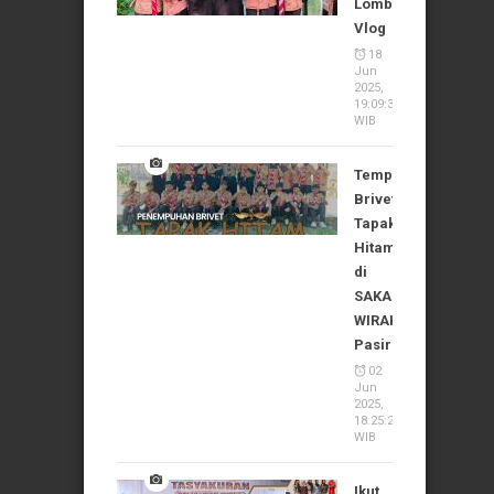
Lomba
Vlog
18
Jun
2025,
19:09:37
WIB
Tempuh
Brivet
Tapak
Hitam
di
SAKA
WIRAKARTIKA
Pasirian
02
Jun
2025,
18:25:24
WIB
Ikut