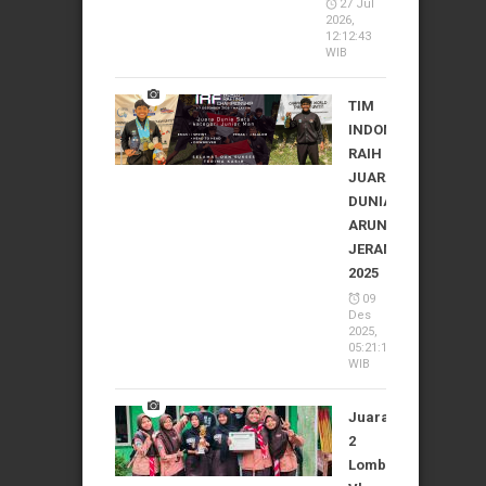
27 Jul
2026,
12:12:43
WIB
TIM
INDONESIA
RAIH
JUARA
DUNIA
ARUNG
JERAM
2025
09
Des
2025,
05:21:10
WIB
Juara
2
Lomba