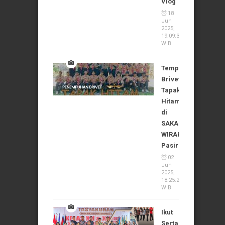
Vlog
18
Jun
2025,
19:09:37
WIB
Tempuh
Brivet
Tapak
Hitam
di
SAKA
WIRAKARTIKA
Pasirian
02
Jun
2025,
18:25:24
WIB
Ikut
Serta