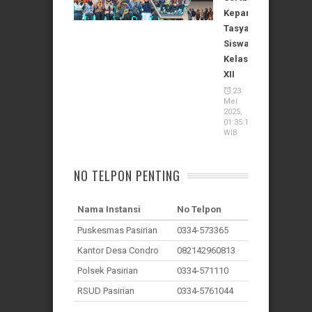
Kepanitiaan
Tasyakuran
Siswa
Kelas
XII
23
Mei
2025,
01:35:11
WIB
NO TELPON PENTING
Nama Instansi
No Telpon
Puskesmas Pasirian
0334-573365
Kantor Desa Condro
082142960813
Polsek Pasirian
0334-571110
RSUD Pasirian
0334-5761044