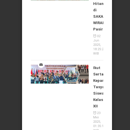
Hitam
di
SAKA
WIRAKARTIKA
Pasirian
02
Jun
2025,
18:25:24
WIB
Ikut
Serta
Kepanitiaan
Tasyakuran
Siswa
Kelas
XII
23
Mei
2025,
01:35:11