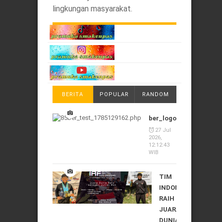
lingkungan masyarakat.
BERITA
POPULAR
RANDOM
ber_logo_1785129162
27 Jul
2026,
12:12:43
WIB
TIM
INDONESIA
RAIH
JUARA
DUNIA