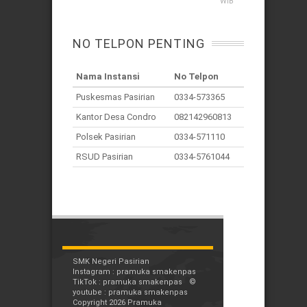
WIB
NO TELPON PENTING
Nama Instansi
No Telpon
Puskesmas Pasirian
0334-573365
Kantor Desa Condro
082142960813
Polsek Pasirian
0334-571110
RSUD Pasirian
0334-5761044
SMK Negeri Pasirian
Instagram : pramuka smakenpas
TikTok : pramuka smakenpas
©
youtube : pramuka smakenpas
Copyright 2026 Pramuka