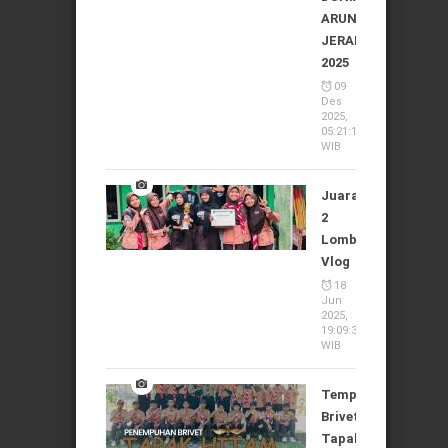
ARUNG
JERAM
2025
09
Des
2025,
05:21:10
WIB
Juara
2
Lomba
Vlog
18
Jun
2025,
19:09:37
WIB
Tempuh
Brivet
Tapak