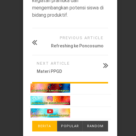
kegiatan pramuka dan
mengembangkan potensi siswa di
bidang produktif.
PREVIOUS ARTICLE
Refreshing ke Poncosumo
NEXT ARTICLE
Materi PPGD
BERITA
POPULAR
RANDOM