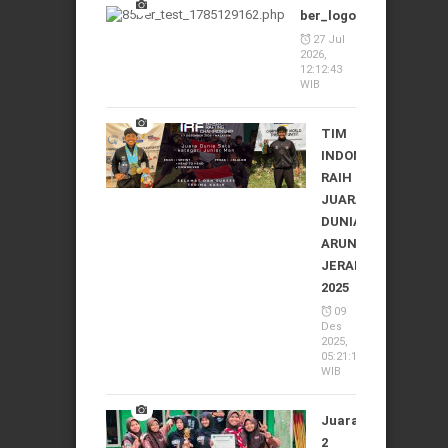
ber_logo_1785129162
27 Jul
2026,
12:12:43
WIB
TIM
INDONESIA
RAIH
JUARA
DUNIA
ARUNG
JERAM
2025
09
Des
2025,
05:21:10
WIB
Juara
2