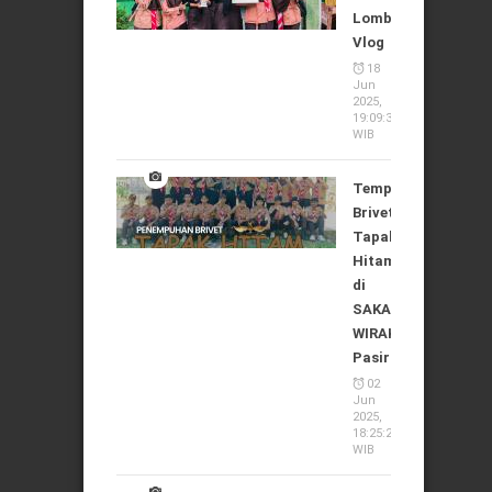
Lomba
Vlog
18
Jun
2025,
19:09:37
WIB
Tempuh
Brivet
Tapak
Hitam
di
SAKA
WIRAKARTIKA
Pasirian
02
Jun
2025,
18:25:24
WIB