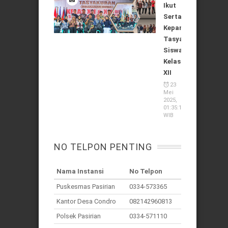
Ikut
Serta
Kepanitiaan
Tasyakuran
Siswa
Kelas
XII
23
Mei
2025,
01:35:11
WIB
NO TELPON PENTING
Nama Instansi
No Telpon
Puskesmas Pasirian
0334-573365
Kantor Desa Condro
082142960813
Polsek Pasirian
0334-571110